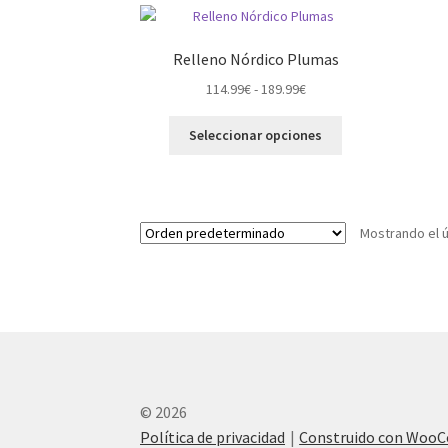
Relleno Nórdico Plumas
Rango
114.99
€
-
189.99
€
de
Este
precios:
Seleccionar opciones
producto
desde
tiene
114.99€
múltiples
hasta
variantes.
189.99€
Mostrando el ú
Las
opciones
se
pueden
elegir
en
la
página
© 2026
de
producto
Política de privacidad
Construido con Woo