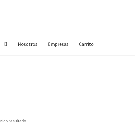
Nosotros
Empresas
Carrito
 privacidad
Presupuestos colchón
TIENDA
nico resultado