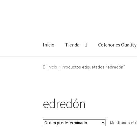
Ir
Ir
a
al
la
contenido
navegación
Inicio
Tienda
Colchones Quality
Inicio
Carrito
Empresas
Nosotros
Política de
Inicio
Productos etiquetados “edredón”
edredón
Mostrando el ú