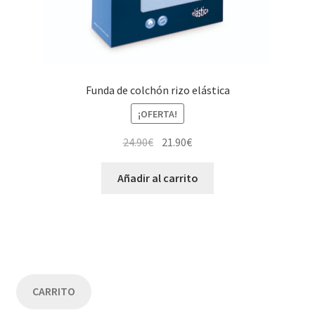
Funda de colchón rizo elástica
¡OFERTA!
El
El
24.90
€
21.90
€
precio
precio
original
actual
Añadir al carrito
era:
es:
24.90€.
21.90€.
CARRITO