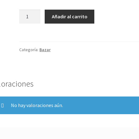
Bolso
Añadir al carrito
acolchado
cantidad
Categoría:
Bazar
loraciones
No hay valoraciones aún.