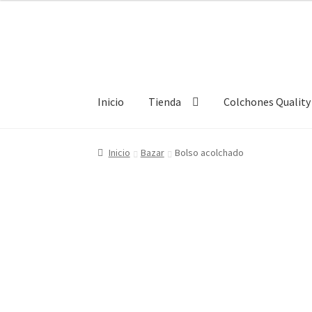
Ir
Ir
a
al
la
contenido
navegación
Inicio
Tienda
Colchones Quality
Inicio
Carrito
Empresas
Nosotros
Política de
Inicio
Bazar
Bolso acolchado