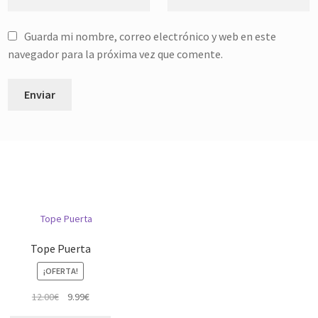
Guarda mi nombre, correo electrónico y web en este
navegador para la próxima vez que comente.
Tope Puerta
¡OFERTA!
El
El
12.00
€
9.99
€
precio
precio